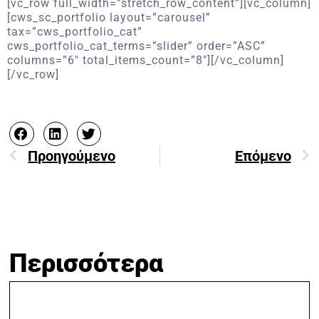
[vc_row full_width=”stretch_row_content”][vc_column]
[cws_sc_portfolio layout=”carousel”
tax=”cws_portfolio_cat”
cws_portfolio_cat_terms=”slider” order=”ASC”
columns=”6″ total_items_count=”8″][/vc_column]
[/vc_row]
Προηγούμενο
Επόμενο
Περισσότερα