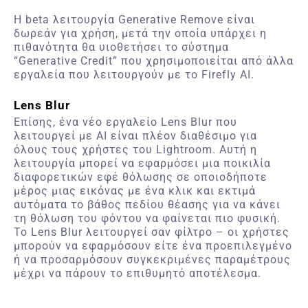
Η
beta
λειτουργία
Generative
Remove
είναι
δωρεάν για χρήση, μετά την οποία υπάρχει η
πιθανότητα θα υιοθετήσει το σύστημα
“
Generative
Credit
” που χρησιμοποιείται από άλλα
εργαλεία που λειτουργούν με το
Firefly
AI
.
Lens Blur
Επίσης, ένα νέο εργαλείο
Lens
Blur
που
λειτουργεί με
AI
είναι πλέον διαθέσιμο για
όλους τους χρήστες του
Lightroom
. Αυτή η
λειτουργία μπορεί να εφαρμόσει μια ποικιλία
διαφορετικών εφέ θόλωσης σε οποιοδήποτε
μέρος μιας εικόνας με ένα κλικ και εκτιμά
αυτόματα το βάθος πεδίου θέασης για να κάνει
τη θόλωση του φόντου να φαίνεται πιο φυσική.
Το
Lens
Blur
λειτουργεί σαν φίλτρο – οι χρήστες
μπορούν να εφαρμόσουν είτε ένα προεπιλεγμένο
ή να προσαρμόσουν συγκεκριμένες παραμέτρους
μέχρι να πάρουν το επιθυμητό αποτέλεσμα.