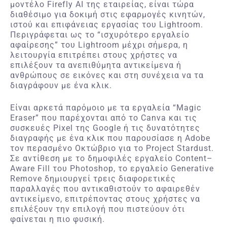
μοντέλο
Firefly
AI
της εταιρείας, είναι τώρα
διαθέσιμο για δοκιμή στις εφαρμογές κινητών,
ιστού και επιφάνειας εργασίας του
Lightroom
.
Περιγράφεται ως το “ισχυρότερο εργαλείο
αφαίρεσης” του
Lightroom
μέχρι σήμερα, η
λειτουργία επιτρέπει στους χρήστες να
επιλέξουν τα ανεπιθύμητα αντικείμενα ή
ανθρώπους σε εικόνες και στη συνέχεια να τα
διαγράφουν με ένα κλικ.
Είναι αρκετά παρόμοιο με τα εργαλεία “
Magic
Eraser
” που παρέχονται από το
Canva
και τις
συσκευές
Pixel
της
Google
ή τις δυνατότητες
διαγραφής με ένα κλικ που παρουσίασε η
Adobe
τον περασμένο Οκτώβριο για το
Project
Stardust
.
Σε αντίθεση με το δημοφιλές εργαλείο
Content
–
Aware
Fill
του
Photoshop
, το εργαλείο
Generative
Remove
δημιουργεί τρεις διαφορετικές
παραλλαγές που αντικαθιστούν το αφαιρεθέν
αντικείμενο, επιτρέποντας στους χρήστες να
επιλέξουν την επιλογή που πιστεύουν ότι
φαίνεται η πιο φυσική.