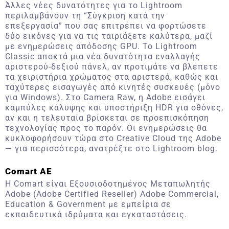
Άλλες νέες δυνατότητες για το Lightroom
περιλαμβάνουν τη “Σύγκριση κατά την
επεξεργασία” που σας επιτρέπει να φορτώσετε
δύο εικόνες για να τις ταιριάξετε καλύτερα, μαζί
με ενημερώσεις απόδοσης GPU. Το Lightroom
Classic αποκτά μια νέα δυνατότητα εναλλαγής
αριστερού-δεξιού πάνελ, αν προτιμάτε να βλέπετε
τα χειριστήρια χρώματος στα αριστερά, καθώς και
ταχύτερες εισαγωγές από κινητές συσκευές (μόνο
για Windows). Στο Camera Raw, η Adobe εισάγει
καμπύλες κάλυψης και υποστήριξη HDR για οθόνες,
αν και η τελευταία βρίσκεται σε προεπισκόπηση
τεχνολογίας προς το παρόν. Οι ενημερώσεις θα
κυκλοφορήσουν τώρα στο Creative Cloud της Adobe
— για περισσότερα, ανατρέξτε στο
Lightroom blog
.
Comart AE
H Comart είναι Εξουσιοδοτημένος Μεταπωλητής
Adobe (Adobe Certified Reseller) Adobe Commercial,
Education & Government με εμπείρια σε
εκπαιδευτικά ιδρύματα και εγκαταστάσεις.