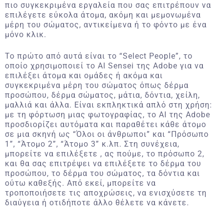
πιο συγκεκριμένα εργαλεία που σας επιτρέπουν να
επιλέγετε εύκολα άτομα, ακόμη και μεμονωμένα
μέρη του σώματος, αντικείμενα ή το φόντο με ένα
μόνο κλικ.
Το πρώτο από αυτά είναι το “Select People”, το
οποίο χρησιμοποιεί το AI Sensei της Adobe για να
επιλέξει άτομα και ομάδες ή ακόμα και
συγκεκριμένα μέρη του σώματος όπως δέρμα
προσώπου, δέρμα σώματος, μάτια, δόντια, χείλη,
μαλλιά και άλλα. Είναι εκπληκτικά απλό στη χρήση:
με τη φόρτωση μιας φωτογραφίας, το AI της Adobe
προσδιορίζει αυτόματα και παραθέτει κάθε άτομο
σε μια σκηνή ως “Όλοι οι άνθρωποι” και “Πρόσωπο
1”, “Άτομο 2”, “Άτομο 3” κ.λπ. Στη συνέχεια,
μπορείτε να επιλέξετε , ας πούμε, το πρόσωπο 2,
και θα σας επιτρέψει να επιλέξετε το δέρμα του
προσώπου, το δέρμα του σώματος, τα δόντια και
ούτω καθεξής. Από εκεί, μπορείτε να
τροποποιήσετε τις αποχρώσεις, να ενισχύσετε τη
διαύγεια ή οτιδήποτε άλλο θέλετε να κάνετε.