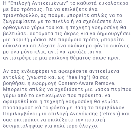
Η “Επιλογή Αντικειμένων” το καθιστά ευκολότερο
με δύο τρόπους. Για να επιλέξετε ένα
τριαντάφυλλο, ας πούμε, μπορείτε απλώς να το
ζωγραφίσετε με το πινέλο ή να σχεδιάσετε ένα
ορθογώνιο γύρω του και η τεχνητή νοημοσύνη θα
βελτιώσει αυτόματα τις άκρες για να δημιουργήσει
μια ακριβή μάσκα. Με παρόμοιο τρόπο, μπορείτε
εύκολα να επιλέξετε ένα ολόκληρο φόντο εικόνας
με ένα μόνο κλικ, αντί να χρειάζεται να
αντιστρέψετε μια επιλογή θέματος όπως πριν.
Αν σας ενδιαφέρει να αφαιρέσετε αντικείμενα
εντελώς (γνωστό και ως “healing”) θα σας
βοηθήσει η εφαρμογή Content-Aware Remove.
Μπορείτε απλώς να σχεδιάσετε μια μάσκα περίπου
γύρω από το αντικείμενο που πρόκειται να
αφαιρεθεί και η τεχνητή νοημοσύνη θα γεμίσει
προσαρμοστικά το φόντο με βάση το περιβάλλον.
Περιλαμβάνει μια επιλογή Ανανέωσης (refresh) και
σας επιτρέπει να επιλέξετε την περιοχή
δειγματοληψίας για καλύτερο έλεγχο.